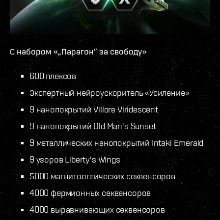
С набором «„Парагон” за свободу»
600 плексов
Экспертный нейроускоритель «Усиление»
9 нанопокрытий Villore Viridescent
9 нанопокрытий Old Man's Sunset
9 металлических нанопокрытий Intaki Emerald
9 узоров Liberty's Wings
5000 магнитооптических секвенсоров
4000 фермионных секвенсоров
4000 выравнивающих секвенсоров