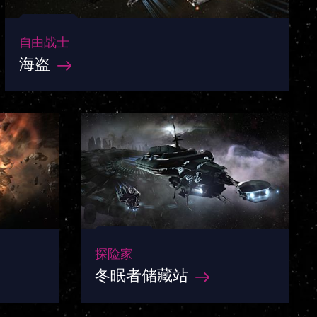
自由战士
海盗
探险家
冬眠者储藏站