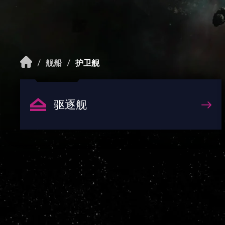
/
舰船
/
护卫舰
驱逐舰