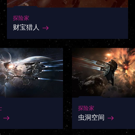
探险家
财宝猎人
士
探险家
帮
虫洞空间