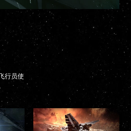
飞行员使
。