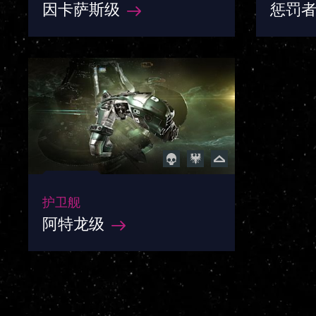
因卡萨斯级
惩罚
护卫舰
阿特龙级