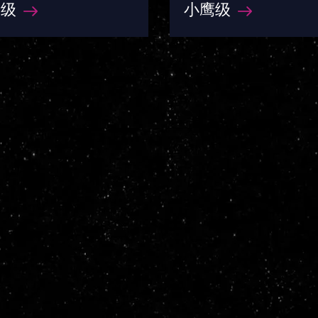
者级
小鹰级