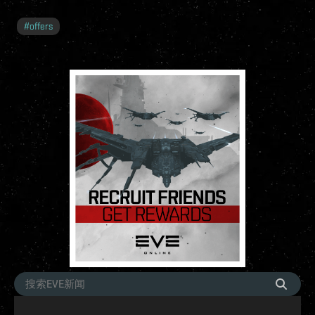
#
offers