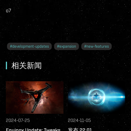
o7
#
development-updates
#
expansion
#
new-features
相关新闻
2024-07-25
2024-11-05
Equinox Update: Tweaks
发布 22.01