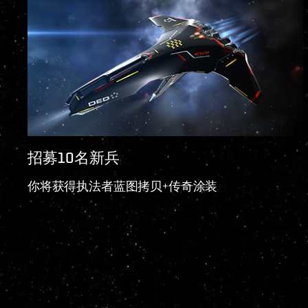
招募10名新兵
你将获得执法者蓝图拷贝+传奇涂装