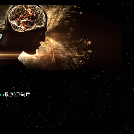
om
购买伊甸币