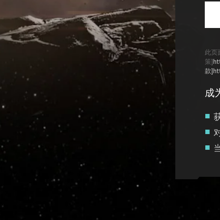
此页面
策]
ht
款]ht
成
Recruitment service url to use:
https://eve-web-user-l