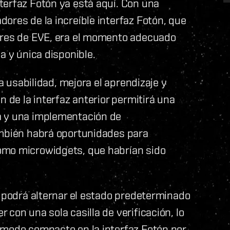
terfaz Fotón ya está aquí. Con una
ores de la increíble interfaz Fotón, que
dores de EVE, era el momento adecuado
a y única disponible.
la usabilidad, mejora el aprendizaje y
n de la interfaz anterior permitirá una
a y una implementación de
ambién habrá oportunidades para
omo microwidgets, que habrían sido
e podrá alternar el estado predeterminado
con una sola casilla de verificación, lo
 modo compacto en la interfaz Fotón por