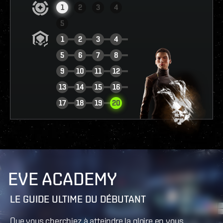
1
2
3
4
5
1
2
3
4
5
6
7
8
9
10
11
12
13
14
15
16
VOIR LE RAPPORT
17
18
19
20
EVE ACADEMY
LE GUIDE ULTIME DU DÉBUTANT
Que vous cherchiez à atteindre la gloire en vous