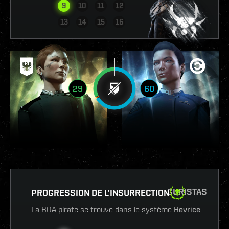
9
10
11
12
VOIR LE RAPPORT
13
14
15
16
29
60
GURISTAS
PROGRESSION DE L'INSURRECTION
La BOA pirate se trouve dans le système
Hevrice