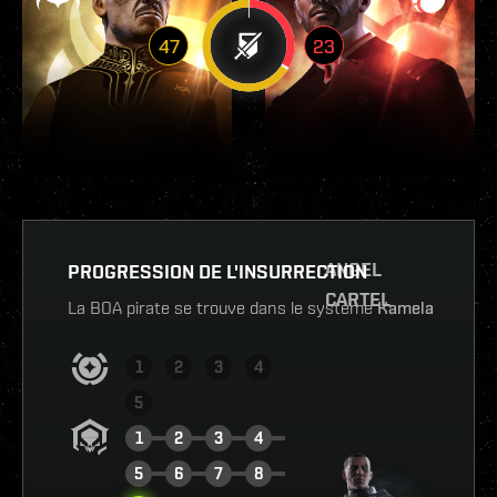
47
23
ANGEL
PROGRESSION DE L'INSURRECTION
CARTEL
La BOA pirate se trouve dans le système
Kamela
1
2
3
4
5
1
2
3
4
5
6
7
8