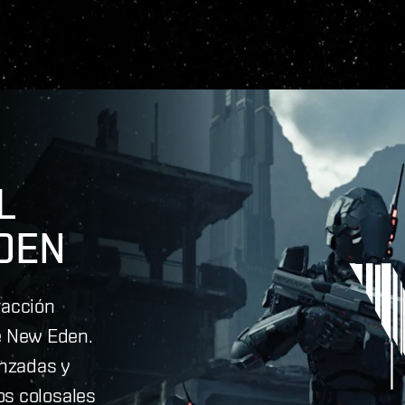
L
DEN
racción
e New Eden.
anzadas y
os colosales