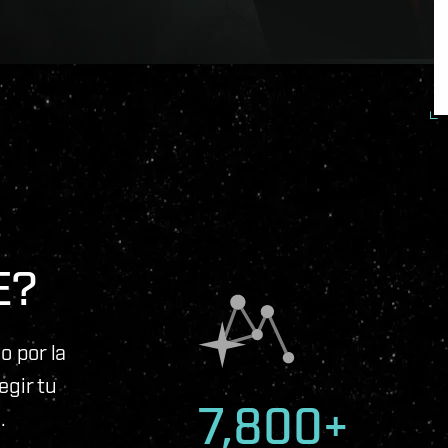
E?
 por la
egir tu
7,800+
.