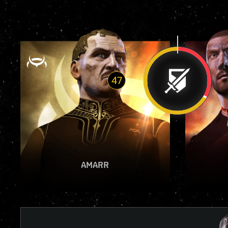
47
VER INFORME
AMARR