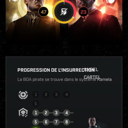
47
23
ANGEL
PROGRESSION DE L'INSURRECTION
CARTEL
La BOA pirate se trouve dans le système
Kamela
1
2
3
4
5
1
2
3
4
5
6
7
8