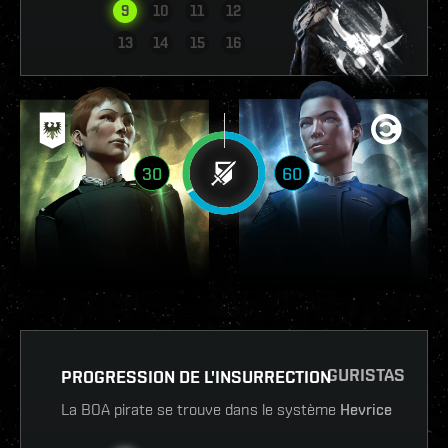
9
10
11
12
VOIR LE RAPPORT
13
14
15
16
30
60
GURISTAS
PROGRESSION DE L'INSURRECTION
La BOA pirate se trouve dans le système
Hevrice