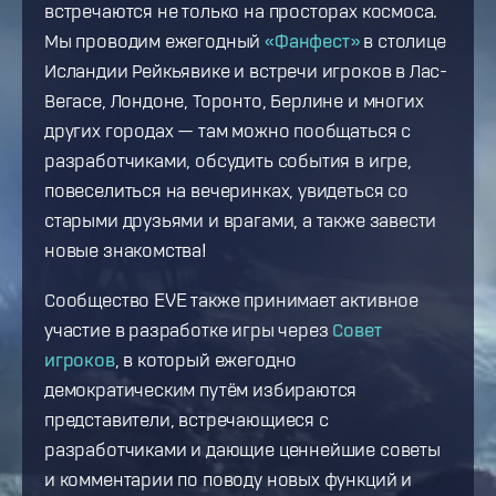
встречаются не только на просторах космоса.
Мы проводим ежегодный
«Фанфест»
в столице
Исландии Рейкьявике и встречи игроков в Лас-
Вегасе, Лондоне, Торонто, Берлине и многих
других городах — там можно пообщаться с
разработчиками, обсудить события в игре,
повеселиться на вечеринках, увидеться со
старыми друзьями и врагами, а также завести
новые знакомства!
Сообщество EVE также принимает активное
участие в разработке игры через
Совет
игроков
, в который ежегодно
демократическим путём избираются
представители, встречающиеся с
разработчиками и дающие ценнейшие советы
и комментарии по поводу новых функций и