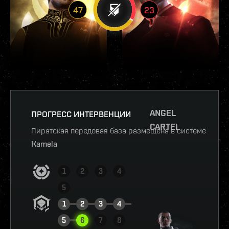
47
23
ANGEL
ПРОГРЕСС ИНТЕРВЕНЦИИ
CARTEL
Пиратская передовая база размещена в системе
Kamela
1
2
3
4
5
1
2
3
4
5
6
7
8