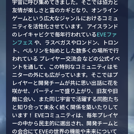
宇宙に呼び集めてきました。そこでは協力と
友情が楽しさと富のカギとなり、オンライン
ゲームという広大なジャンルにおけるコミュ
ニティを活性化させています。 アイスランド
のレイキャビクで毎年行われている
EVEファ
ンフェス
や、ラスベガスやロンドン、トロン
ト、ベルリンを始めとした数多くの場所で行
われている プレイヤー交流会 などの公式イベ
ントを通して、この特別なコミュニティはモ
ニターの外にも広がっています。そこではプ
レイヤーと開発チームが共に思い出話に花を
咲かせ、パーティーで盛り上がり、旧友や旧
敵に会い、また同じ宇宙で活躍する同胞たち
と知り合って末永く続く関係を築いたりして
います！ EVEコミュニティは、毎年プレイヤ
ーの中から民主的に選出され、開発チームと
の会合にてEVEの世界の機能や未来について