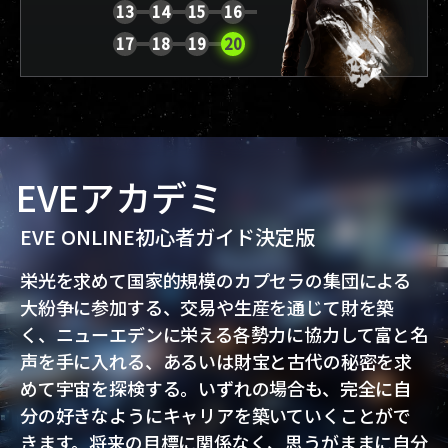
13
14
15
16
レポートを表示
17
18
19
20
EVEアカデミ
EVE ONLINE初心者ガイド決定版
栄光を求めて国家的規模のカプセラの集団による
大紛争に参加する、交易や生産を通じて財を築
く、ニューエデンに栄える各勢力に協力して富と名
声を手に入れる、あるいは財宝と古代の秘密を求
めて宇宙を探検する。いずれの場合も、完全に自
分の好きなようにキャリアを築いていくことがで
きます。将来の目標に関係なく、思うがままに自分