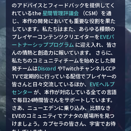
のアドバイスとフィードバックを提供してく
れているthe
星間管理評議会
（CSM）を通
じ、本作の開発においても重要な役割を果た
しています。私たちはまた、あらゆる種類の
プレイヤーコンテンツクリエイターを
EVEパ
ートナーシッププログラム
に迎え入れ、皆さ
んの情熱と創造力に報いています。 さらに、
私たちのコミュニティチームを始めとした開
発チームは
Discord
やTwitchチャンネルCCP
TVで定期的に行っている配信でプレイヤーの
皆さんと日々交流しているほか、
EVEヘルプ
センター
が、本作が対応している全ての言語
で毎日24時間皆さんをサポートしています。
さあ、ニューエデンに乗り込み、比類なき
EVEのコミュニティでアナタの居場所を見つ
けましょう。カプセラの皆さん、宇宙でお待