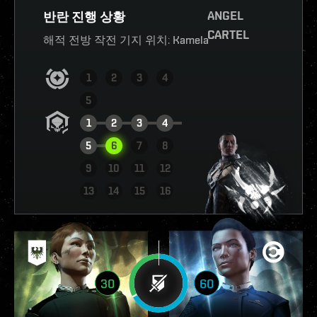
ANGEL
반란 진행 상황
CARTEL
해적 전방 작전 기지 위치:
Kamela
1
2
3
4
5
1
2
3
4
5
6
7
8
9
10
11
12
현황 확인하기
13
14
15
16
30
60