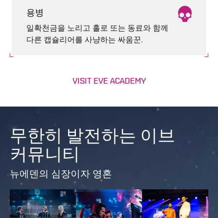
용병
일확천금을 노리고 홀로 또는 동료와 함께
다른 캡슐리어를 사냥하는 싸움꾼.
VISIT EVE ACADEMY
무한히 발전하는 이브
커뮤니티
뉴에덴의 심장이자 영혼