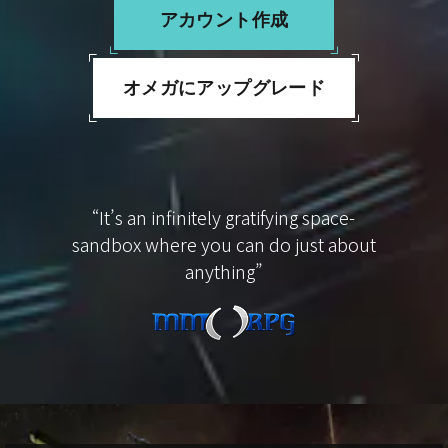
アカウント作成
オメガにアップグレード
“EVE Online is the biggest game you
could possibly hope to play”