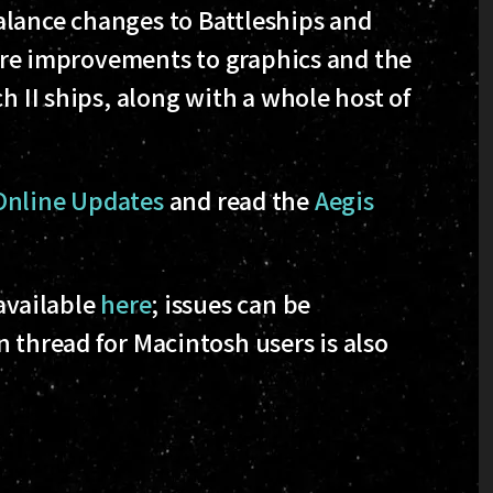
alance changes to Battleships and
e are improvements to graphics and the
h II ships, along with a whole host of
Online Updates
and read the
Aegis
available
here
; issues can be
n thread for Macintosh users is also