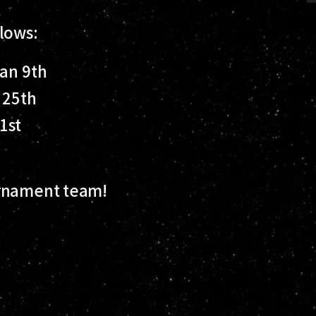
lows:
Jan 9th
 25th
1st
urnament team!