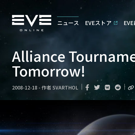
ニュース
EVEストア
EV
Alliance Tourname
Tomorrow!
2008-12-18
-
作者
SVARTHOL