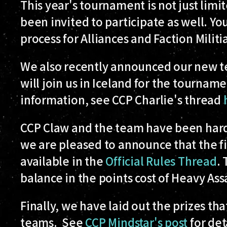
This year's tournament is not just limit
been invited to participate as well. Y
process for Alliances and Faction Militi
We also recently announced our new 
will join us in Iceland for the tournam
information, see CCP Charlie's thread
CCP Claw and the team have been hard 
we are pleased to announce that the fi
available in the
Official Rules Thread
.
balance in the points cost of Heavy Ass
Finally, we have laid out the prizes tha
teams. See
CCP Mindstar's post
for det