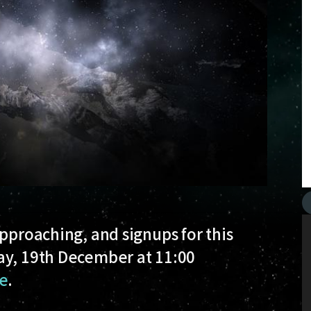
approaching, and signups for this
ay, 19th December at 11:00
e
.