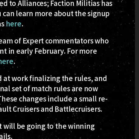
ed to Alliances; Faction Militias has
ou can learn more about the signup
as
here
.
team of Expert commentators who
ent in early February. For more
here
.
at work finalizing the rules, and
nal set of match rules are now
 These changes include a small re-
ault Cruisers and Battlecruisers.
t will be going to the winning
ails.