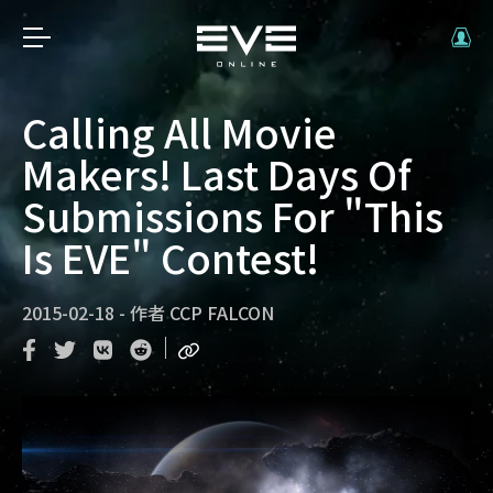
Calling All Movie
Makers! Last Days Of
Submissions For "This
Is EVE" Contest!
2015-02-18
-
作者
CCP FALCON