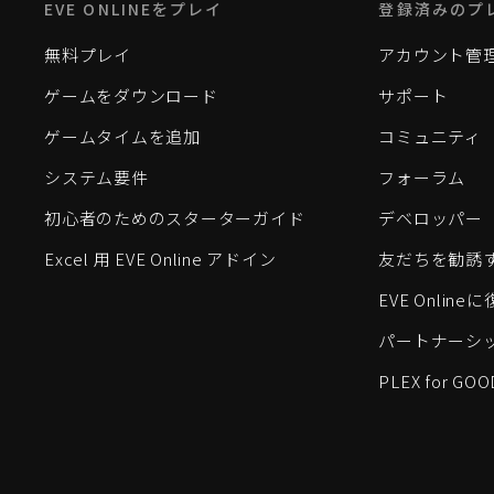
EVE ONLINEをプレイ
登録済みのプ
無料プレイ
アカウント管
ゲームをダウンロード
サポート
ゲームタイムを追加
コミュニティ
システム要件
フォーラム
初心者のためのスターターガイド
デベロッパー
Excel 用 EVE Online アドイン
友だちを勧誘
EVE Onlin
パートナーシ
PLEX for GOO
EVE Online®およびFenris Creations™、そして関連する
©2026 Fenris Creations。無断複写・転載を禁じます。