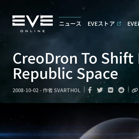
ニュース
EVEストア
EV
CreoDron To Shift
Republic Space
2008-10-02
-
作者
SVARTHOL