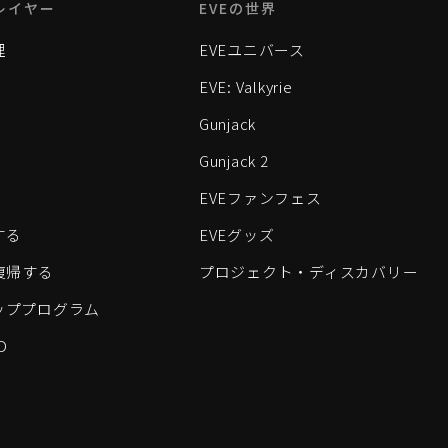
レイヤー
EVEの世界
理
EVEユニバース
EVE: Valkyrie
Gunjack
Gunjack 2
EVEファンフェス
する
EVEグッズ
eに復帰する
プロジェクト・ディスカバリー
ッププログラム
D
すべてのロゴおよびその他の要素は、Fenris Creationsの商標です。