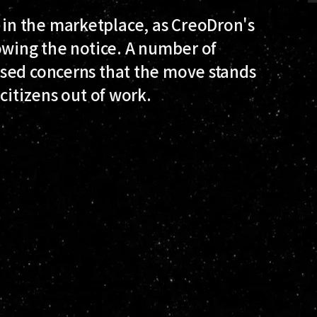
n the marketplace, as CreoDron's
owing the notice. A number of
sed concerns that the move stands
citizens out of work.