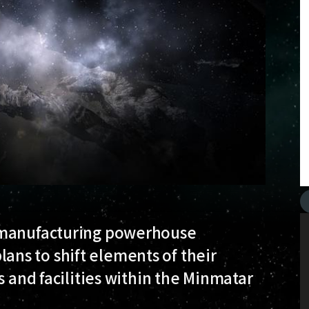
e manufacturing powerhouse
ns to shift elements of their
s and facilities within the Minmatar