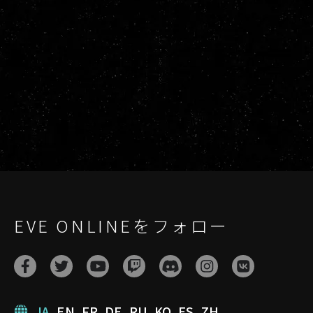
EVE ONLINEをフォロー
JA
EN
FR
DE
RU
KO
ES
ZH