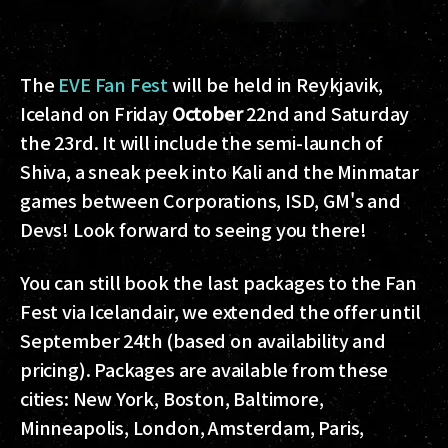
The
EVE Fan Fest
will be held in Reykjavik,
Iceland on Friday
October
22nd and Saturday
the 23rd. It will include the semi-launch of
Shiva, a sneak peek into Kali and the Minmatar
games between Corporations, ISD, GM's and
Devs! Look forward to seeing you there!
You can still book the last packages to the Fan
Fest via Icelandair, we extended the offer until
September 24th (based on availability and
pricing). Packages are available from these
cities: New York, Boston, Baltimore,
Minneapolis, London, Amsterdam, Paris,