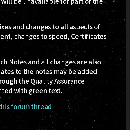
ill be unavailable for part of the
xes and changes to all aspects of
ent, changes to speed, Certificates
ch Notes and all changes are also
dates to the notes may be added
hrough the Quality Assurance
hted with green text.
this forum thread
.