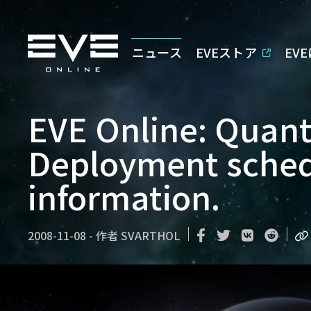
ニュース
EVEストア
EV
EVE Online: Quan
Deployment sched
information.
2008-11-08
-
作者
SVARTHOL