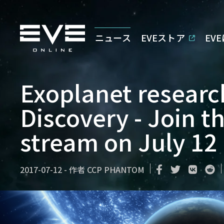
ニュース
EVEストア
EV
Exoplanet researc
Discovery - Join t
stream on July 12
2017-07-12
-
作者
CCP PHANTOM