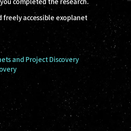
 you completed the research.
nd freely accessible exoplanet
ets and Project Discovery
covery