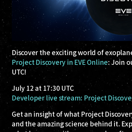
Discover the exciting world of exoplane
Project Discovery in EVE Online
: Join 
UTC!
July 12 at 17:30 UTC
Developer live stream: Project Discove
Get an insight of what Project Discovery
and the amazing science behind it. Exp