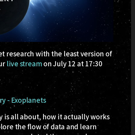
t research with the least version of
our
live stream
on July 12 at 17:30
ry - Exoplanets
 is all about, how it actually works
lore the flow of data and learn