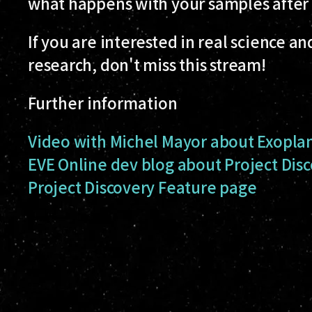
what happens with your samples after
If you are interested in real science a
research, don't miss this stream!
Further information
Video with Michel Mayor about Exoplan
EVE Online dev blog about Project Dis
Project Discovery Feature page