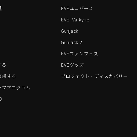
理
EVEユニバース
EVE: Valkyrie
Gunjack
Gunjack 2
EVEファンフェス
する
EVEグッズ
eに復帰する
プロジェクト・ディスカバリー
ッププログラム
D
すべてのロゴおよびその他の要素は、Fenris Creationsの商標です。