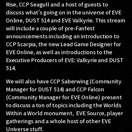
Rise, CCP Seagull and a host of guests to
discuss what's going on in the universe of EVE
Online, DUST 514 and EVE Valkyrie. This stream
will include a couple of pre-Fanfest
announcements including an introduction to
CCP Scarpia, the new Lead Game Designer for
EVE Online, as well as introductions to the
Executive Producers of EVE: Valkyrie and DUST
514.
We will also have CCP Saberwing (Community
Manager for DUST 514) and CCP Falcon
(Community Manager for EVE Online) present
to discuss a ton of topics including the Worlds
Within a World monument, EVE Source, player
gatherings and a whole host of other EVE
Universe stuff.