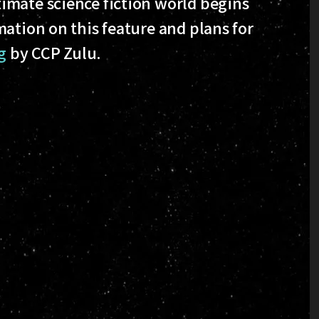
imate science fiction world begins
ation on this feature and plans for
g
by CCP Zulu.