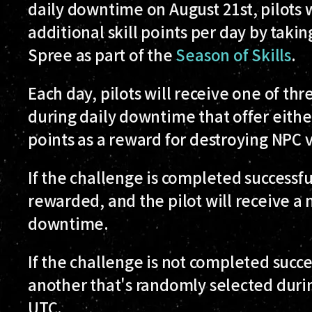
daily downtime on August 21st, pilots w
additional skill points per day by takin
Spree as part of the
Season of Skills
.
Each day, pilots will receive one of th
during daily downtime that offer either
points as a reward for destroying NPC v
If the challenge is completed successfull
rewarded, and the pilot will receive a 
downtime.
If the challenge is not completed succes
another that's randomly selected duri
UTC.