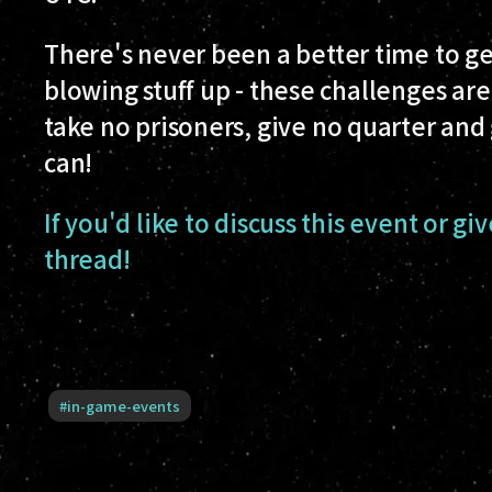
There's never been a better time to get
blowing stuff up - these challenges are
take no prisoners, give no quarter and 
can!
If you'd like to discuss this event or gi
thread!
#
in-game-events