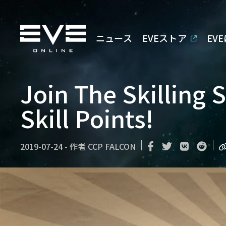
ニュース
EVEストア
EV
Join The Skilling 
Skill Points!
2019-07-24
-
作者
CCP FALCON