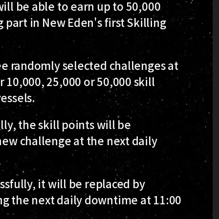
ill be able to earn up to 50,000
g part in New Eden's first Skilling
ree randomly selected challenges at
 10,000, 25,000 or 50,000 skill
essels.
y, the skill points will be
new challenge at the next daily
sfully, it will be replaced by
ng the next daily downtime at 11:00