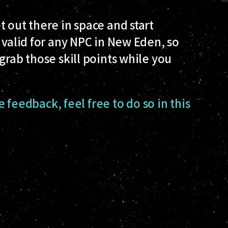
 out there in space and start
 valid for
any
NPC in New Eden, so
grab those skill points while you
ve feedback, feel free to do so in this