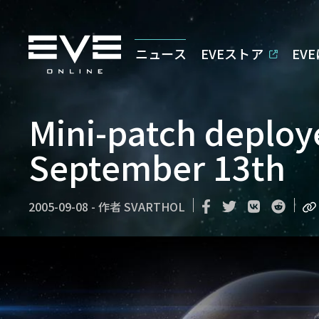
ニュース
EVEストア
EV
Mini-patch deplo
September 13th
2005-09-08
-
作者
SVARTHOL