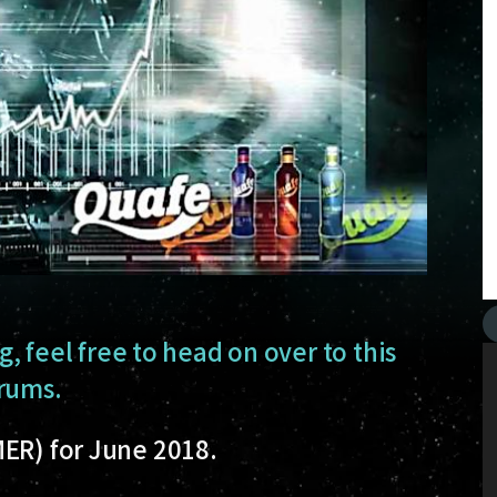
g, feel free to head on over to this
orums.
MER) for June 2018.