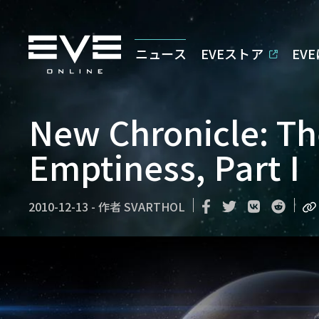
ニュース
EVEストア
EV
New Chronicle: Th
Emptiness, Part I
2010-12-13
-
作者
SVARTHOL