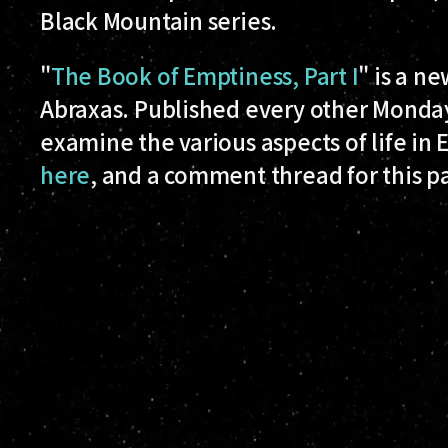
Black Mountain series.
"
The Book of Emptiness, Part I
" is a n
Abraxas. Published every other Monday
examine the various aspects of life in E
here
, and a comment thread for this p