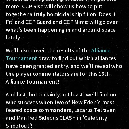
more! CCP Rise will show us how to put
together a truly homicidal ship fit on 'Does it
Fit' and CCP Guard and CCP Mimic will go over
what's been happening in and around space
lately!
We'll also unveil the results of the
Alliance
Tournament
draw to find out which alliances
have been granted entry, and we'll reveal who
the player commentators are for this 13th
Alliance Tournament!
And last, but certainly not least, we'll find out
who survives when two of New Eden's most
feared space commanders, Lazarus Telraven
and Manfred Sideous CLASH in 'Celebrity
Shootout'!