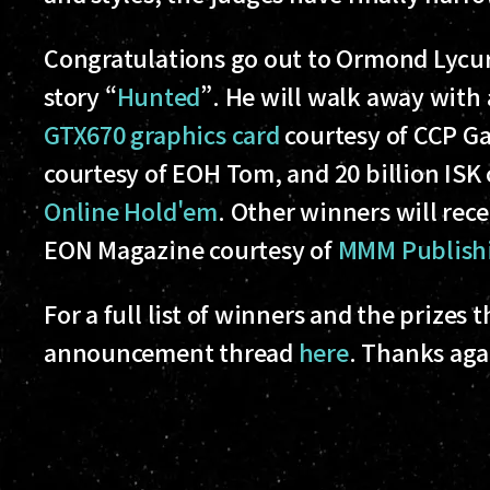
Congratulations go out to Ormond Lycur
story “
Hunted
”. He will walk away with
GTX670 graphics card
courtesy of CCP G
courtesy of EOH Tom, and 20 billion ISK
Online Hold'em
. Other winners will rec
EON Magazine courtesy of
MMM Publish
For a full list of winners and the prizes 
announcement thread
here
. Thanks aga