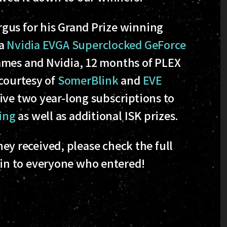
gus for his Grand Prize winning
 a
Nvidia EVGA Superclocked GeForce
ames and Nvidia, 12 months of PLEX
 courtesy of
SomerBlink
and
EVE
eive two year-long subscriptions to
ing
as well as additional ISK prizes.
they received, please check the full
in to everyone who entered!