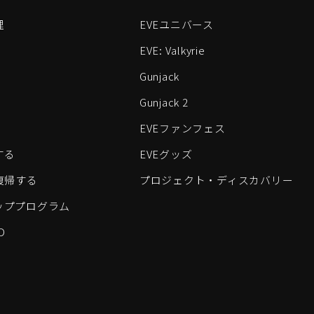
理
EVEユニバース
EVE: Valkyrie
Gunjack
Gunjack 2
EVEファンフェス
する
EVEグッズ
eに復帰する
プロジェクト・ディスカバリー
ッププログラム
D
すべてのロゴおよびその他の要素は、Fenris Creationsの商標です。