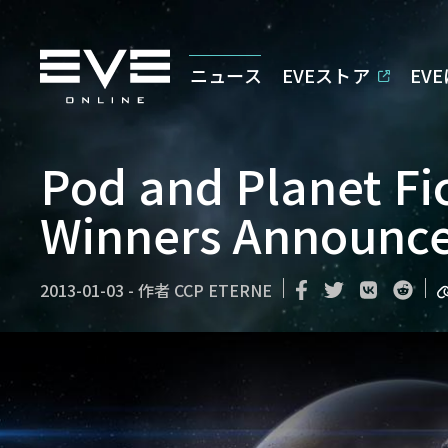
ニュース
EVEストア
EV
Pod and Planet Fi
Winners Announc
2013-01-03
-
作者
CCP ETERNE