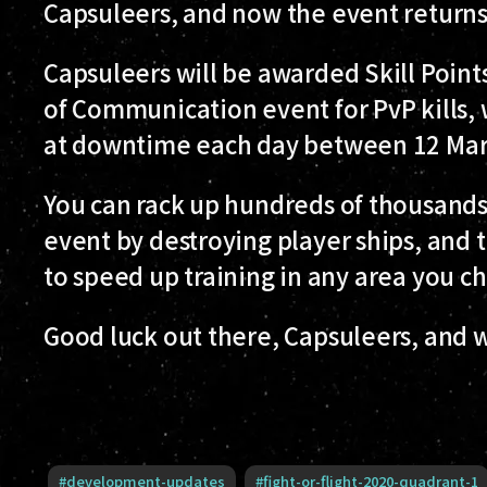
Capsuleers, and now the event returns 
Capsuleers will be awarded Skill Points
of Communication event for PvP kills, 
at downtime each day between 12 Marc
You can rack up hundreds of thousands 
event by destroying player ships, and 
to speed up training in any area you ch
Good luck out there, Capsuleers, and 
#
development-updates
#
fight-or-flight-2020-quadrant-1