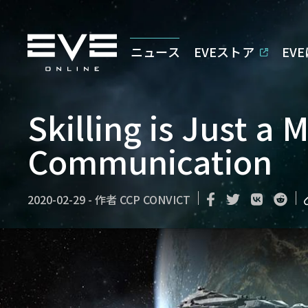
ニュース
EVEストア
EV
Skilling is Just a 
Communication
2020-02-29
-
作者
CCP CONVICT