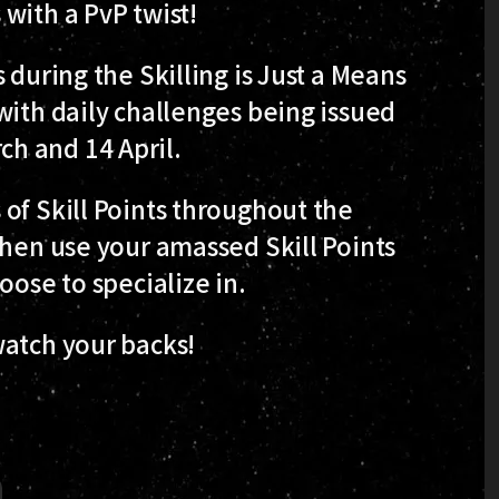
with a PvP twist!
 during the Skilling is Just a Means
with daily challenges being issued
h and 14 April.
of Skill Points throughout the
then use your amassed Skill Points
oose to specialize in.
watch your backs!