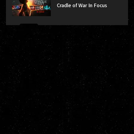
Cradle of War In Focus