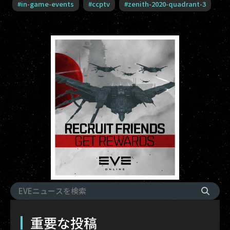
#
in-game-events
#
ccptv
#
zenith-2020-quadrant-3
重要な投稿