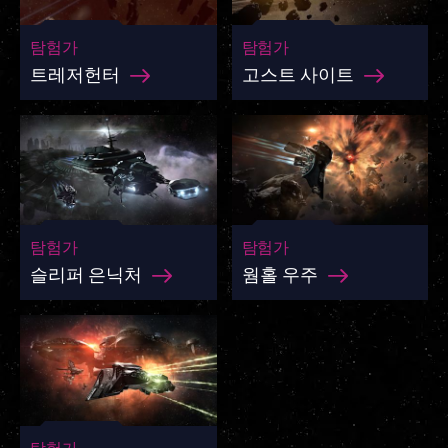
탐험가
탐험가
트레저헌터
고스트 사이트
탐험가
탐험가
슬리퍼 은닉처
웜홀 우주