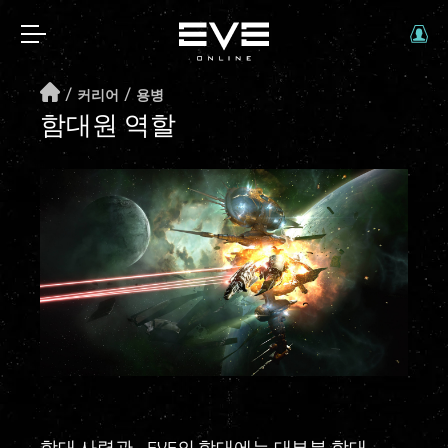
/
/
커리어
용병
함대원 역할
함대 사령관
- EVE의 함대에는 대부분 함대