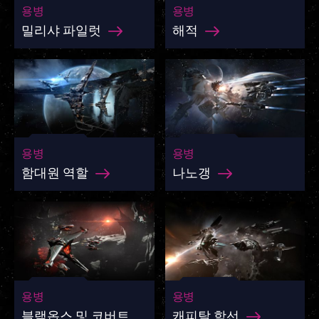
용병
용병
밀리샤 파일럿
해적
용병
용병
함대원 역할
나노갱
용병
용병
블랙옵스 및 코버트
캐피탈 함선