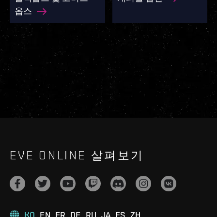
옵스
EVE ONLINE 살펴보기
KO
EN
FR
DE
RU
JA
ES
ZH