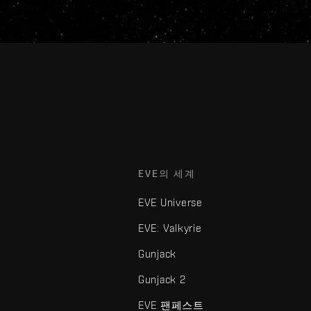
EVE의 세계
EVE Universe
EVE: Valkyrie
Gunjack
Gunjack 2
EVE 팬페스트