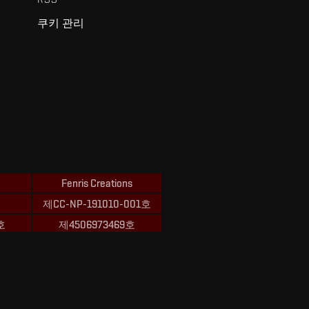
쿠키 관리
Fenris Creations
제CC-NP-191010-001호
호
제4506973469호
ions의 상표입니다.