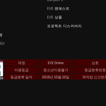
EVE 팬페스트
EVE 상품
프로젝트 디스커버리
램
EX
제명
EVE Online
상호
이용등급
청소년이용불가
등급분류번호
등급분류 일자
2019년 10월 10일
제작업 신고번
 및 Fenris Creations™와 관련된 모든 로고 및 기타 요소는 Fenris Creat
©2026 Fenris Creations. 모든 권리 보유.