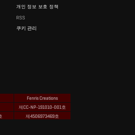
개인 정보 보호 정책
RSS
쿠키 관리
Fenris Creations
제CC-NP-191010-001호
호
제4506973469호
ions의 상표입니다.