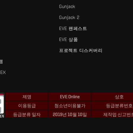
Gunjack
Gunjack 2
EVE 팬페스트
EVE 상품
프로젝트 디스커버리
램
EX
제명
EVE Online
상호
이용등급
청소년이용불가
등급분류번호
등급분류 일자
2019년 10월 10일
제작업 신고번
 및 Fenris Creations™와 관련된 모든 로고 및 기타 요소는 Fenris Creat