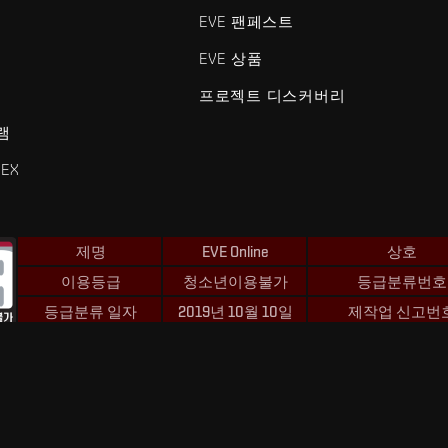
EVE 팬페스트
EVE 상품
프로젝트 디스커버리
램
EX
제명
EVE Online
상호
이용등급
청소년이용불가
등급분류번호
등급분류 일자
2019년 10월 10일
제작업 신고번
 및 Fenris Creations™와 관련된 모든 로고 및 기타 요소는 Fenris Creat
©2026 Fenris Creations. 모든 권리 보유.