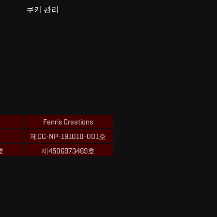
쿠키 관리
Fenris Creations
제CC-NP-191010-001호
호
제4506973469호
ions의 상표입니다.