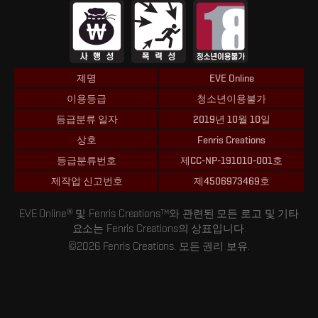
제명
EVE Online
이용등급
청소년이용불가
등급분류 일자
2019년 10월 10일
상호
Fenris Creations
등급분류번호
제CC-NP-191010-001호
제작업 신고번호
제4506973469호
EVE Online® 및 Fenris Creations™와 관련된 모든 로고 및 기타
요소는 Fenris Creations의 상표입니다.
©2026 Fenris Creations. 모든 권리 보유.