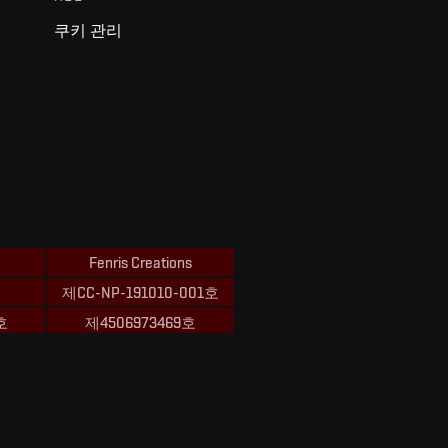
쿠키 관리
Fenris Creations
제CC-NP-191010-001호
호
제4506973469호
ions의 상표입니다.