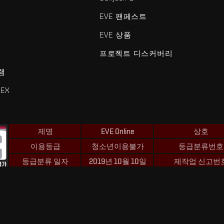
EVE 팬페스트
EVE 상품
프로젝트 디스커버리
램
EX
제명
EVE Online
상호
이용등급
청소년이용불가
등급분류번호
등급분류 일자
2019년 10월 10일
제작업 신고번
 및 Fenris Creations™와 관련된 모든 로고 및 기타 요소는 Fenris Creat
©2026 Fenris Creations. 모든 권리 보유.