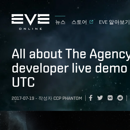
뉴스
스토어
EVE 알아보
All about The Agency
developer live demo 
UTC
2017-07-19
-
작성자
CCP PHANTOM