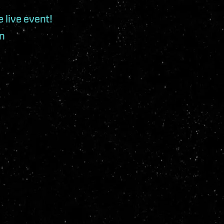
 live event!
n