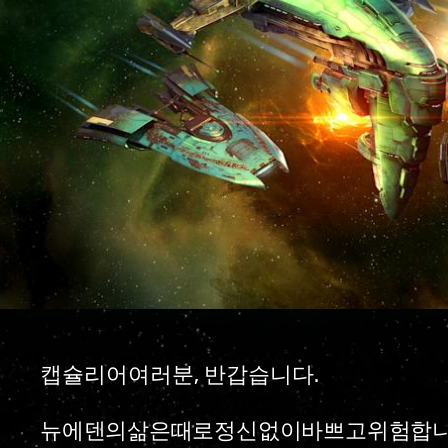
캡슐리어여러분, 반갑습니다.
뉴에덴의삶은때로정신없이바쁘고위험합니