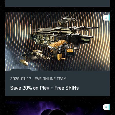
#
offe
2026-01-17
-
EVE ONLINE TEAM
Save 20% on Plex + Free SKINs
#
offe