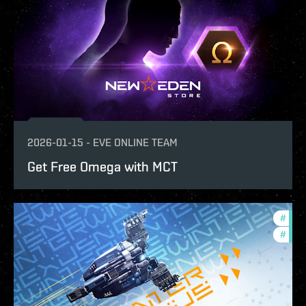
2026-01-15
-
EVE ONLINE TEAM
Get Free Omega with MCT
#
in-g
#
offe