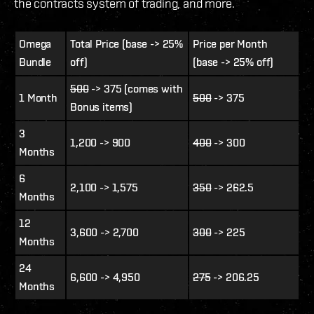
the contracts system of trading, and more.
Omega
Total Price (base -> 25%
Price per Month
Bundle
off)
(base -> 25% off)
500
-> 375 (comes with
1 Month
500
-> 375
Bonus items)
3
1,200 -> 900
400
-> 300
Months
6
2,100 -> 1,575
350
-> 262.5
Months
12
3,600 -> 2,700
300
-> 225
Months
24
6,600 -> 4,950
275
-> 206.25
Months