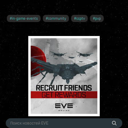
#
in-game-events
#
community
#
ccptv
#
pvp