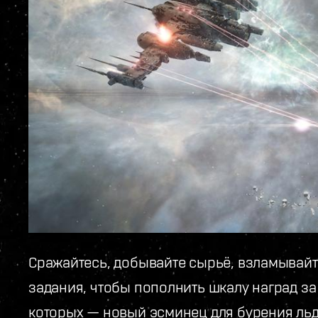
Сражайтесь, добывайте сырьё, взламывайт
задания, чтобы пополнить шкалу наград за
которых — новый эсминец для бурения льд