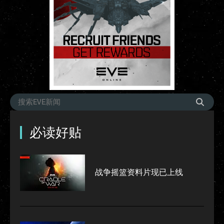
必读好贴
战争摇篮资料片现已上线