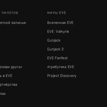
Х ПИЛОТОВ
МИРЫ EVE
четной записью
Вселенная EVE
EVE: Valkyrie
Gunjack
Gunjack 2
EVE Fanfest
озови друга»
Атрибутика EVE
ь в EVE
Project Discovery
ртнёрства
ощь