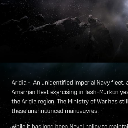
Aridia - An unidentified Imperial Navy fleet,
Amarrian fleet exercising in Tash-Murkon y
the Aridia region. The Ministry of War has st
these unannounced manoeuvres.
While it has long been Naval policy to maint