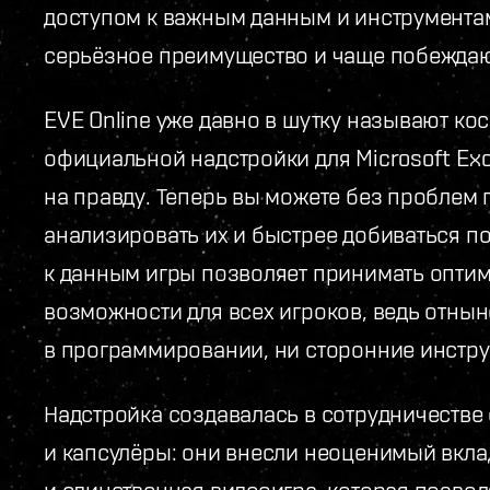
доступом к важным данным и инструментам
серьёзное преимущество и чаще побеждают
EVE Online уже давно в шутку называют к
официальной надстройки для Microsoft Exc
на правду. Теперь вы можете без проблем
анализировать их и быстрее добиваться п
к данным игры позволяет принимать опти
возможности для всех игроков, ведь отны
в программировании, ни сторонние инстру
Надстройка создавалась в сотрудничестве 
и капсулёры: они внесли неоценимый вклад 
и единственная видеоигра, которая позвол