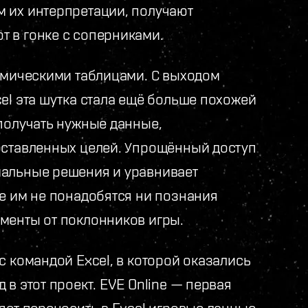
 их интерпретации, получают
 в гонке с соперниками.
осмическими таблицами. С выходом
el эта шутка стала ещё больше похожей
 получать нужные данные,
оставленных целей. Упрощённый доступ
мальные решения и уравнивает
не им не понадобятся ни познания
менты от поклонников игры.
с командой Excel, в которой оказались
в этот проект. EVE Online — первая
яет переносить в Excel игровые данные