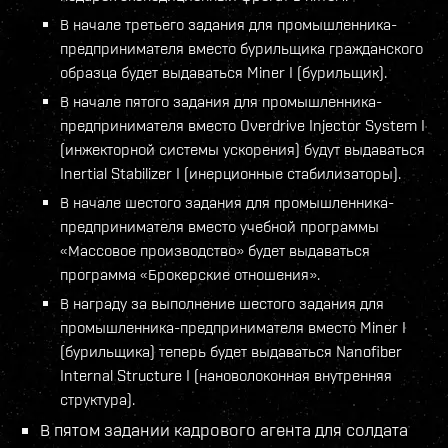
В начале третьего задания для промышленника-
предпринимателя вместо бурильщика гражданского
образца будет выдаваться Miner I (бурильщик).
В начале пятого задания для промышленника-
предпринимателя вместо Overdrive Injector System I
(инжекторной системы ускорения) будут выдаваться
Inertial Stabilizer I (инерционные стабилизаторы).
В начале шестого задания для промышленника-
предпринимателя вместо учебной программы
«Массовое производство» будет выдаваться
программа «Брокерские отношения».
В награду за выполнение шестого задания для
промышленника-предпринимателя вместо Miner I
(бурильщика) теперь будет выдаваться Nanofiber
Internal Structure I (нановолоконная внутренняя
структура).
В пятом задании кадрового агента для солдата