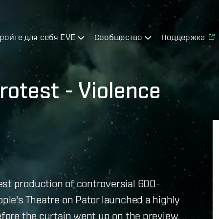
ройте для себя EVE
Сообщество
Поддержка
rotest - Violence
est production of controversial 600-
ople's Theatre on Pator launched a highly
efore the curtain went up on the preview,