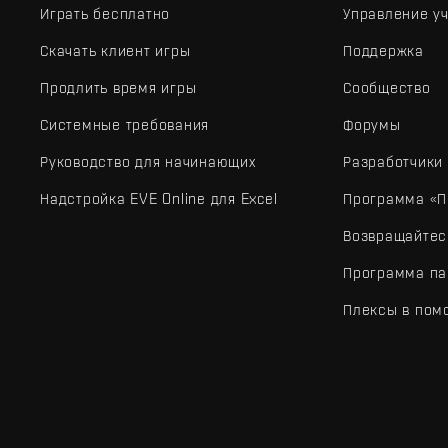
Играть бесплатно
Управление у
Скачать клиент игры
Поддержка
Продлить время игры
Сообщество
Системные требования
Форумы
Руководство для начинающих
Разработчики
Надстройка EVE Online для Excel
Программа «П
Возвращайтес
Программа па
Плексы в пом
EVE Online® и Fenris Creations™, а также все связанные лого
©2026 Fenris Creations. Все права защищены.