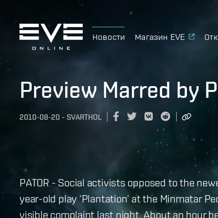
Новости
Магазин EVE
Отк
Preview Marred by P
2010-08-20
-
SVARTHOL
PATOR - Social activists opposed to the new
year-old play ‘Plantation’ at the Minmatar Pe
visible complaint last night. About an hour b