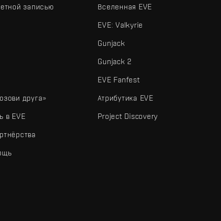
четной записью
Вселенная EVE
EVE: Valkyrie
Gunjack
Gunjack 2
EVE Fanfest
озови друга»
Атрибутика EVE
ь в EVE
Project Discovery
ртнёрства
ощь
типы и другие элементы являются товарными знаками Fenris Creations